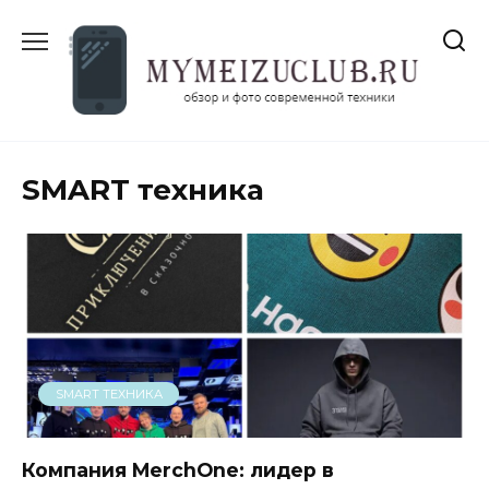
Перейти
к
содержанию
SMART техника
SMART ТЕХНИКА
Компания MerchOne: лидер в