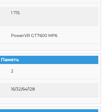
1 715
PowerVR GT7600 MP6
Память
2
16/32/64/128