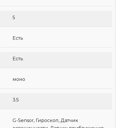
5
Есть
Есть
моно
3.5
G-Sensor, Гироскоп, Датчик