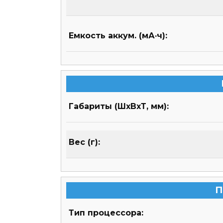
Емкость аккум. (мА·ч):
Габариты (ШхВхТ, мм):
Вес (г):
П
Тип процессора: