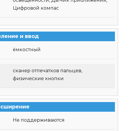
освещенности, Датчик приближения,
Цифровой компас
вление и ввод
ёмкостный
сканер отпечатков пальцев,
физические кнопки
асширение
Не поддерживаются