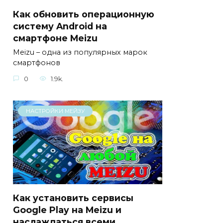
Как обновить операционную
систему Android на
смартфоне Meizu
Meizu – одна из популярных марок
смартфонов
0
1.9k.
НАСТРОЙКИ МЕЙЗУ
Как установить сервисы
Google Play на Meizu и
наслаждаться всеми