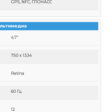
GPS, NFC, ГЛОНАСС
льтимедиа
4,7″
750 x 1334
Retina
60 Гц
12