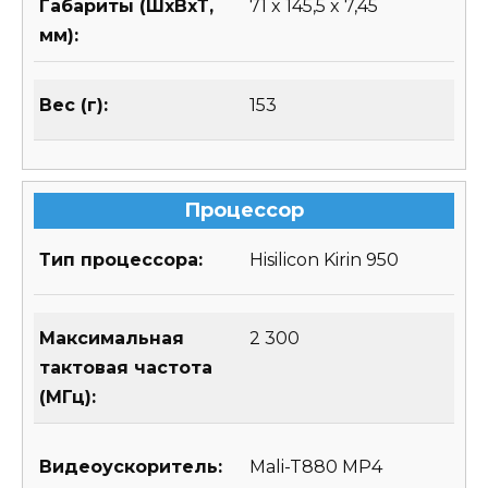
Габариты (ШхВхТ,
71 x 145,5 x 7,45
мм):
Вес (г):
153
Процессор
Тип процессора:
Hisilicon Kirin 950
Максимальная
2 300
тактовая частота
(МГц):
Видеоускоритель:
Mali-T880 MP4