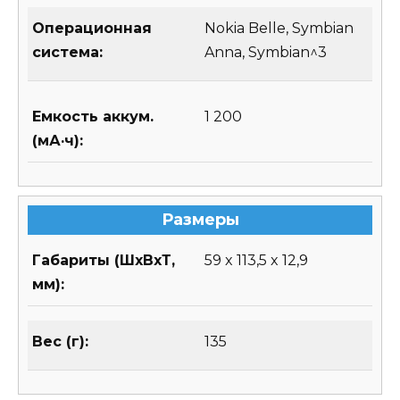
Операционная
Nokia Belle, Symbian
система:
Anna, Symbian^3
Емкость аккум.
1 200
(мА·ч):
Размеры
Габариты (ШхВхТ,
59 x 113,5 x 12,9
мм):
Вес (г):
135