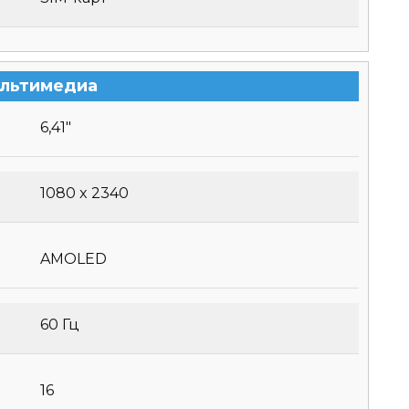
льтимедиа
6,41″
1080 x 2340
AMOLED
60 Гц
16