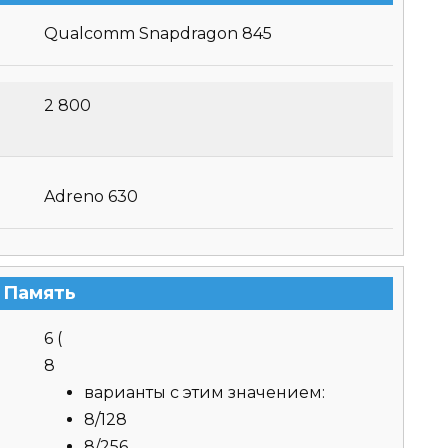
Qualcomm Snapdragon 845
2 800
Adreno 630
Память
6
(
8
варианты с этим значением:
8/128
8/256