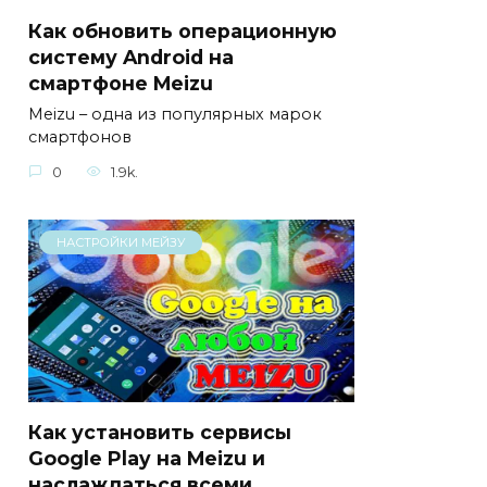
Как обновить операционную
систему Android на
смартфоне Meizu
Meizu – одна из популярных марок
смартфонов
0
1.9k.
НАСТРОЙКИ МЕЙЗУ
Как установить сервисы
Google Play на Meizu и
наслаждаться всеми