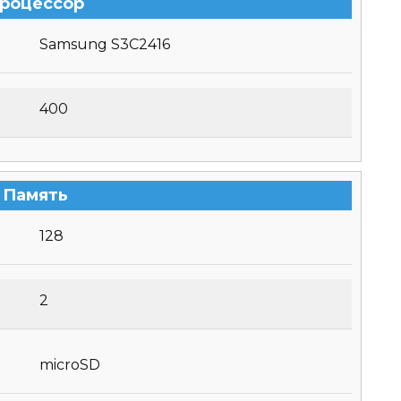
роцессор
Samsung S3C2416
400
Память
128
2
microSD