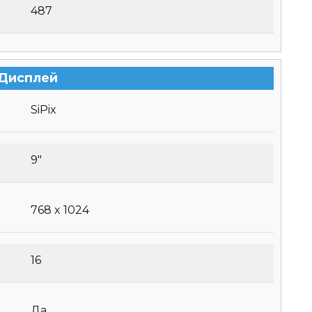
487
Дисплей
SiPix
9″
768 x 1024
16
Да