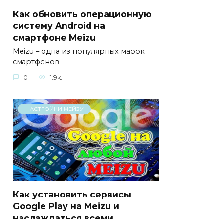
Как обновить операционную
систему Android на
смартфоне Meizu
Meizu – одна из популярных марок
смартфонов
0
1.9k.
НАСТРОЙКИ МЕЙЗУ
Как установить сервисы
Google Play на Meizu и
наслаждаться всеми