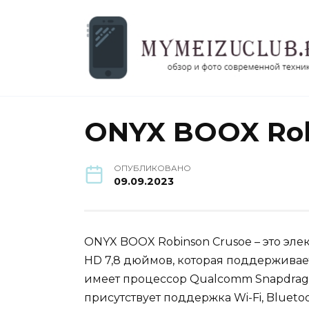
Перейти
к
содержанию
ONYX BOOX Rob
ОПУБЛИКОВАНО
09.09.2023
ONYX BOOX Robinson Crusoe – это эле
HD 7,8 дюймов, которая поддержива
имеет процессор Qualcomm Snapdrago
присутствует поддержка Wi-Fi, Bluetoo