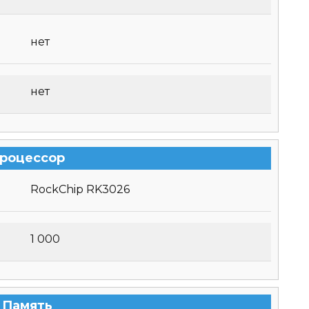
нет
нет
роцессор
RockChip RK3026
1 000
Память