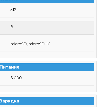
512
8
microSD, microSDHC
Питание
3 000
Зарядка