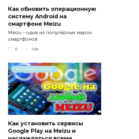
Как обновить операционную
систему Android на
смартфоне Meizu
Meizu – одна из популярных марок
смартфонов
0
1.9k.
НАСТРОЙКИ МЕЙЗУ
Как установить сервисы
Google Play на Meizu и
наслаждаться всеми