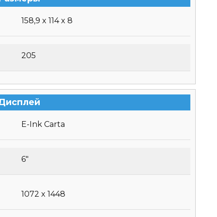
158,9 x 114 x 8
205
Дисплей
E-Ink Carta
6″
1072 x 1448