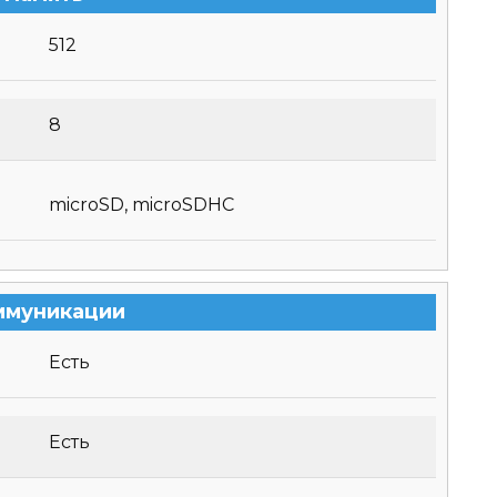
512
8
microSD, microSDHC
ммуникации
Есть
Есть