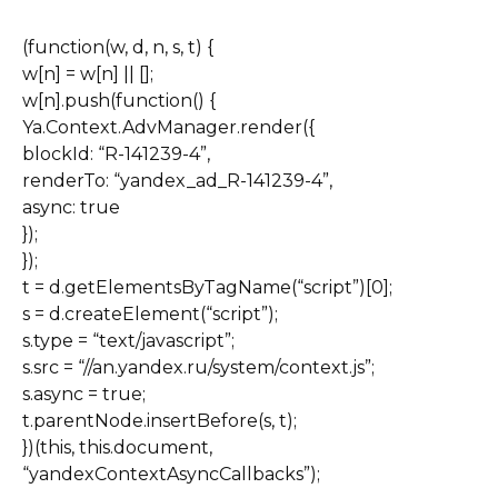
(function(w, d, n, s, t) {
w[n] = w[n] || [];
w[n].push(function() {
Ya.Context.AdvManager.render({
blockId: “R-141239-4”,
renderTo: “yandex_ad_R-141239-4”,
async: true
});
});
t = d.getElementsByTagName(“script”)[0];
s = d.createElement(“script”);
s.type = “text/javascript”;
s.src = “//an.yandex.ru/system/context.js”;
s.async = true;
t.parentNode.insertBefore(s, t);
})(this, this.document,
“yandexContextAsyncCallbacks”);