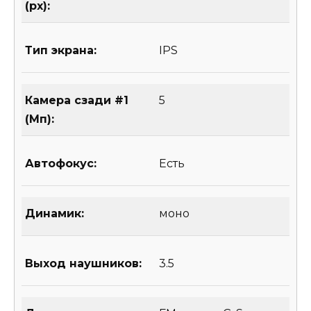
(px):
Тип экрана:
IPS
Камера сзади #1
5
(Мп):
Автофокус:
Есть
Динамик:
моно
Выход наушников:
3.5