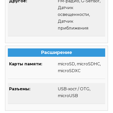
Другое:
FM-радио, G-Sensor,
Датчик
освещенности,
Датчик
приближения
Расширение
Карты памяти:
microSD, microSDHC,
microSDXC
Разъемы:
USB-хост / OTG,
microUSB