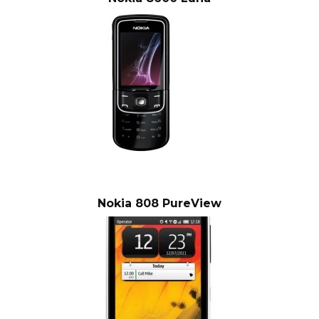
Nokia 808 PureView