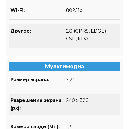
Wi-Fi:
802.11b
Другое:
2G (GPRS, EDGE),
CSD, IrDA
Мультимедиа
Размер экрана:
2,2″
Разрешение экрана
240 x 320
(px):
Камера сзади (Мп):
1,3