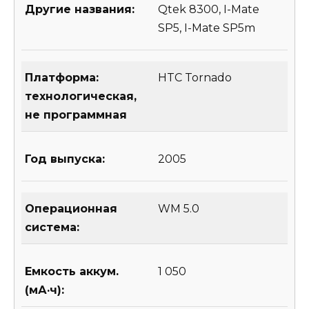
Другие названия:
Qtek 8300, I-Mate
SP5, I-Mate SP5m
Платформа:
HTC Tornado
технологическая,
не программная
Год выпуска:
2005
Операционная
WM 5.0
система:
Емкость аккум.
1 050
(мА·ч):