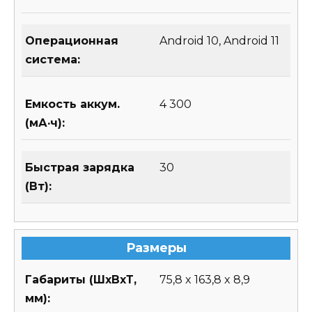
Операционная
Android 10, Android 11
система:
Емкость аккум.
4 300
(мА·ч):
Быстрая зарядка
30
(Вт):
Размеры
Габариты (ШхВхТ,
75,8 x 163,8 x 8,9
мм):