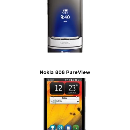
Nokia 808 PureView