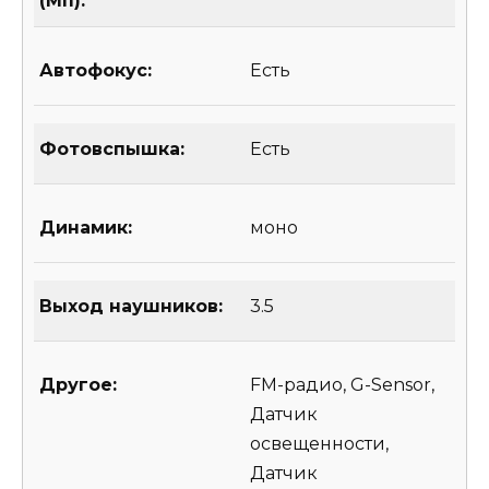
(Мп):
Автофокус:
Есть
Фотовспышка:
Есть
Динамик:
моно
Выход наушников:
3.5
Другое:
FM-радио, G-Sensor,
Датчик
освещенности,
Датчик