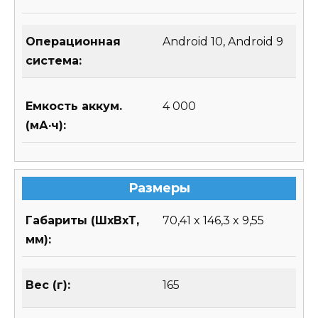
Операционная
Android 10, Android 9
система:
Емкость аккум.
4 000
(мА·ч):
Размеры
Габариты (ШхВхТ,
70,41 x 146,3 x 9,55
мм):
Вес (г):
165