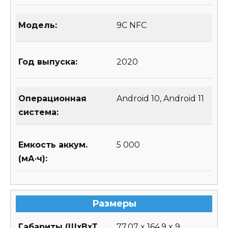
Модель:
9C NFC
Год выпуска:
2020
Операционная
Android 10, Android 11
система:
Емкость аккум.
5 000
(мА·ч):
Размеры
Габариты (ШхВхТ,
77,07 x 164,9 x 9