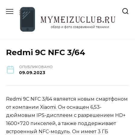
Перейти
к
содержанию
Redmi 9C NFC 3/64
ОПУБЛИКОВАНО
09.09.2023
Redmi 9C NFC 3/64 является новым смартфоном
от компании Xiaomi. Он оснащен 6,53-
дюймовым IPS-дисплеем с разрешением HD+
1600×720 пикселей, а также поддерживает
встроенный NFC-модуль. Он имеет 3 ГБ