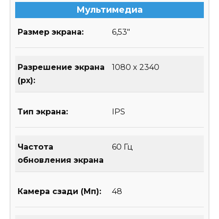
Мультимедиа
Размер экрана:
6,53″
Разрешение экрана
1080 x 2340
(px):
Тип экрана:
IPS
Частота
60 Гц
обновления экрана
Камера сзади (Мп):
48