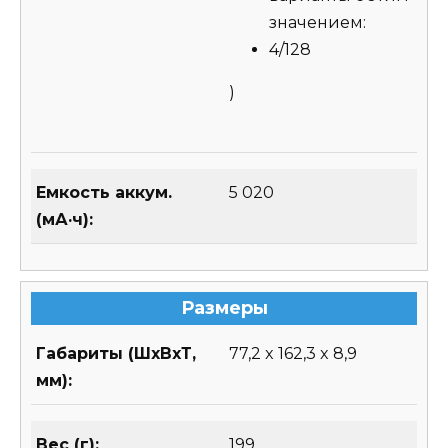
значением:
4/128
)
Емкость аккум.
5 020
(мА·ч):
Размеры
Габариты (ШхВхТ,
77,2 x 162,3 x 8,9
мм):
Вес (г):
199