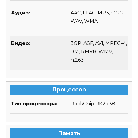
Аудио:
AAC, FLAC, MP3, OGG,
WAV, WMA
Видео:
3GP, ASF, AVI, MPEG-4,
RM, RMVB, WMV,
h.263
Процессор
Тип процессора:
RockChip RK2738
Память