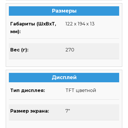
Размеры
Габариты (ШхВхТ,
122 x 194 x 13
мм):
Вес (г):
270
Дисплей
Тип дисплея:
TFT цветной
Размер экрана:
7″