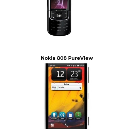
Nokia 808 PureView