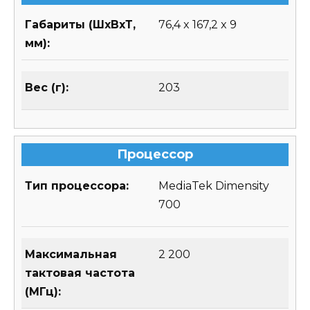
Габариты (ШхВхТ,
76,4 x 167,2 x 9
мм):
Вес (г):
203
Процессор
Тип процессора:
MediaTek Dimensity
700
Максимальная
2 200
тактовая частота
(МГц):