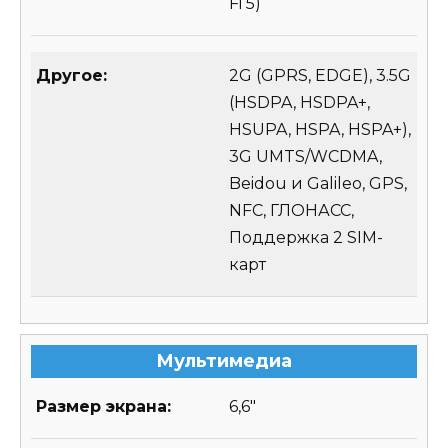
Fi 5)
Другое:
2G (GPRS, EDGE), 3.5G
(HSDPA, HSDPA+,
HSUPA, HSPA, HSPA+),
3G UMTS/WCDMA,
Beidou и Galileo, GPS,
NFC, ГЛОНАСС,
Поддержка 2 SIM-
карт
Мультимедиа
Размер экрана:
6,6″