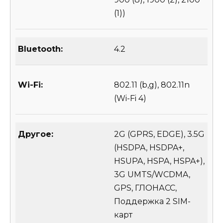
(1))
Bluetooth:
4.2
Wi-Fi:
802.11 (b,g), 802.11n
(Wi-Fi 4)
Другое:
2G (GPRS, EDGE), 3.5G
(HSDPA, HSDPA+,
HSUPA, HSPA, HSPA+),
3G UMTS/WCDMA,
GPS, ГЛОНАСС,
Поддержка 2 SIM-
карт