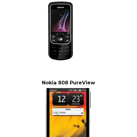
Nokia 808 PureView