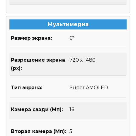
Мультимедиа
Размер экрана:
6″
Разрешение экрана
720 x 1480
(px):
Тип экрана:
Super AMOLED
Камера сзади (Мп):
16
Вторая камера (Мп):
5