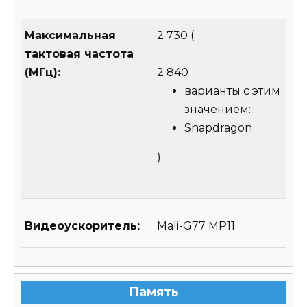
Максимальная
2 730
(
тактовая частота
(МГц):
2 840
варианты с этим
значением:
Snapdragon
)
Видеоускоритель:
Mali-G77 MP11
Память