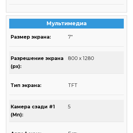
Мультимедиа
Размер экрана:
7″
Разрешение экрана
800 x 1280
(px):
Тип экрана:
TFT
Камера сзади #1
5
(Мп):