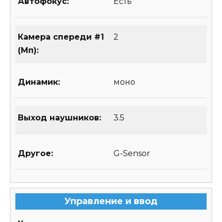
Автофокус:
Есть
Камера спереди #1
2
(Мп):
Динамик:
моно
Выход наушников:
3.5
Другое:
G-Sensor
Управление и ввод