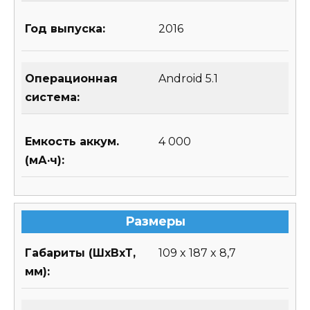
Год выпуска:
2016
Операционная
Android 5.1
система:
Емкость аккум.
4 000
(мА·ч):
Размеры
Габариты (ШхВхТ,
109 x 187 x 8,7
мм):