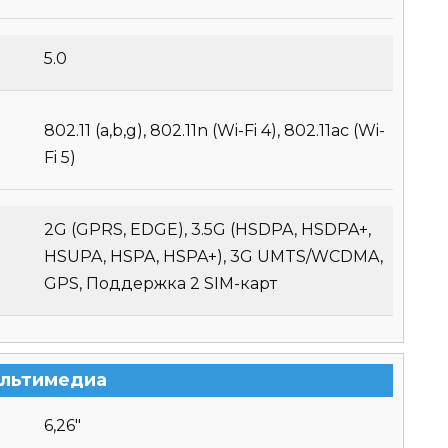
5.0
802.11 (a,b,g), 802.11n (Wi-Fi 4), 802.11ac (Wi-
Fi 5)
2G (GPRS, EDGE), 3.5G (HSDPA, HSDPA+,
HSUPA, HSPA, HSPA+), 3G UMTS/WCDMA,
GPS, Поддержка 2 SIM-карт
льтимедиа
6,26″