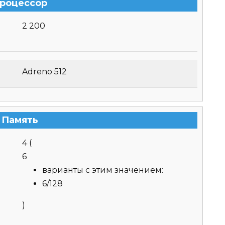
роцессор
2 200
Adreno 512
Память
4
(
6
варианты с этим значением:
6/128
)