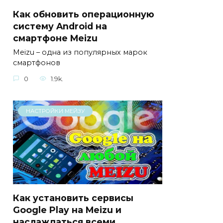
Как обновить операционную
систему Android на
смартфоне Meizu
Meizu – одна из популярных марок
смартфонов
0
1.9k.
НАСТРОЙКИ МЕЙЗУ
Как установить сервисы
Google Play на Meizu и
наслаждаться всеми