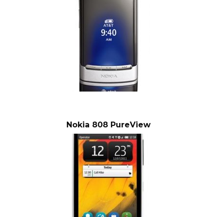
Nokia 808 PureView