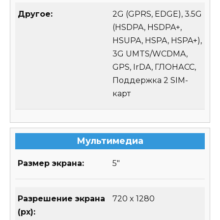
Другое:
2G (GPRS, EDGE), 3.5G
(HSDPA, HSDPA+,
HSUPA, HSPA, HSPA+),
3G UMTS/WCDMA,
GPS, IrDA, ГЛОНАСС,
Поддержка 2 SIM-
карт
Мультимедиа
Размер экрана:
5″
Разрешение экрана
720 x 1280
(px):