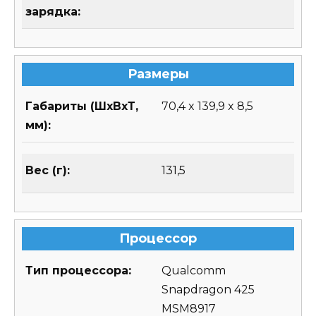
зарядка:
Размеры
Габариты (ШхВхТ,
70,4 x 139,9 x 8,5
мм):
Вес (г):
131,5
Процессор
Тип процессора:
Qualcomm
Snapdragon 425
MSM8917