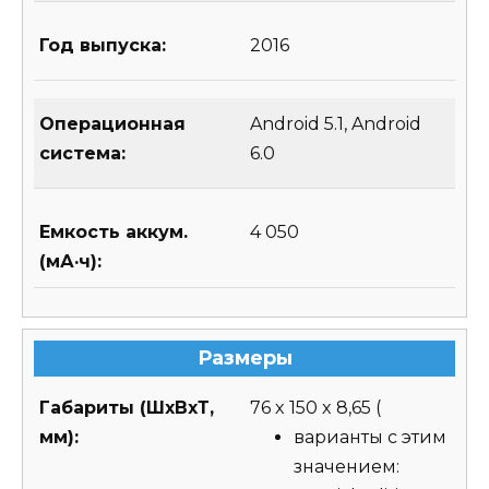
Год выпуска:
2016
Операционная
Android 5.1, Android
система:
6.0
Емкость аккум.
4 050
(мА·ч):
Размеры
Габариты (ШхВхТ,
76 x 150 x 8,65
(
мм):
варианты с этим
значением: