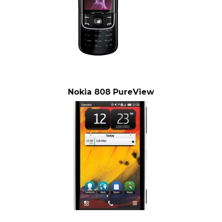
Nokia 808 PureView