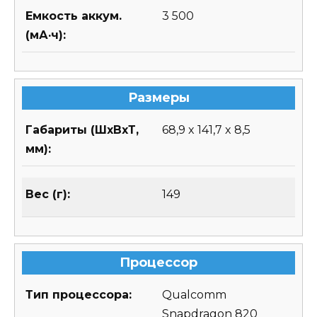
Емкость аккум.
3 500
(мА·ч):
Размеры
Габариты (ШхВхТ,
68,9 x 141,7 x 8,5
мм):
Вес (г):
149
Процессор
Тип процессора:
Qualcomm
Snapdragon 820