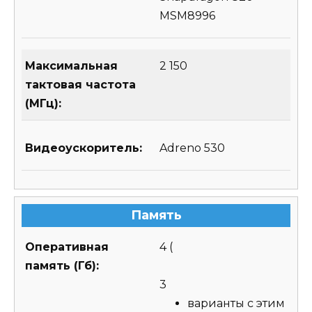
MSM8996
Максимальная
2 150
тактовая частота
(МГц):
Видеоускоритель:
Adreno 530
Память
Оперативная
4
(
память (Гб):
3
варианты с этим