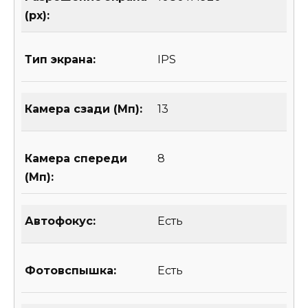
(px):
Тип экрана:
IPS
Камера сзади (Мп):
13
Камера спереди
8
(Мп):
Автофокус:
Есть
Фотовспышка:
Есть